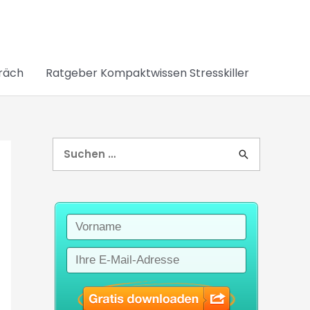
räch
Ratgeber Kompaktwissen Stresskiller
S
u
c
h
e
n
n
a