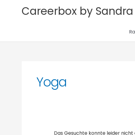
Zum
Careerbox by Sandra
Inhalt
springen
Ra
Suchen
nach:
Yoga
Das Gesuchte konnte leider nicht g